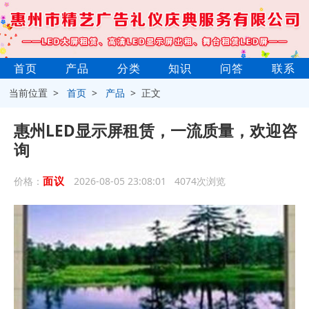
首页
产品
分类
知识
问答
联系
当前位置 >
首页
>
产品
> 正文
惠州LED显示屏租赁，一流质量，欢迎咨
询
面议
价格：
2026-08-05 23:08:01 4074次浏览